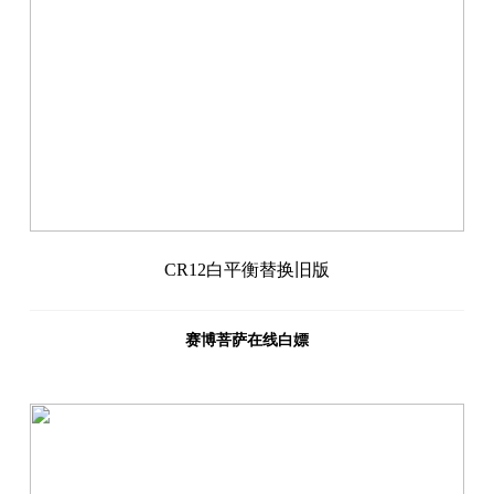
CR12白平衡替换旧版
赛博菩萨在线白嫖