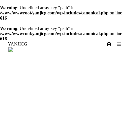
跳
Warning
: Undefined array key "path" in
过
/www/wwwroot/yanjicg.com/wp-includes/canonical.php
on line
内
616
容
Warning
: Undefined array key "path" in
/www/wwwroot/yanjicg.com/wp-includes/canonical.php
on line
616
YANJICG