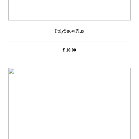
PolySnowPlus
¥
10.00