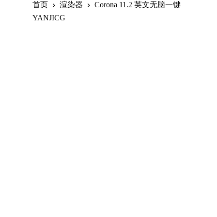
首页
渲染器
Corona 11.2 英文无脑一键
跳
YANJICG
过
内
容