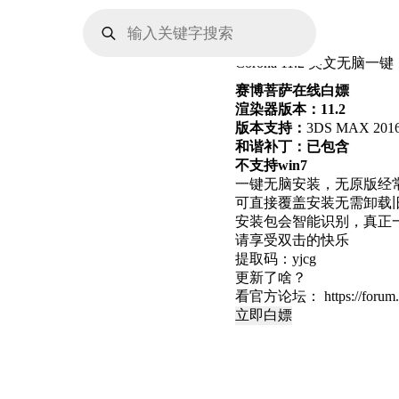
Products
search
Corona 11.2 英文无脑一键
赛博菩萨在线白嫖
渲染器版本：11.2
版本支持：
3DS MAX 2016
和谐补丁：已包含
不支持win7
一键无脑安装，无原版经
可直接覆盖安装无需卸载
安装包会智能识别，真正
请享受双击的快乐
提取码：yjcg
更新了啥？
看官方论坛：
https://foru
立即白嫖