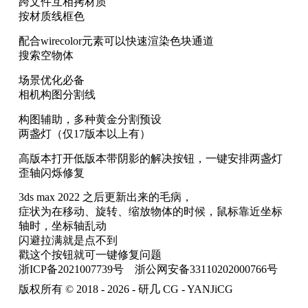
跨文件互相拷材质
按材质线框色
配合wirecolor元素可以快速渲染色块通道
搜索空物体
场景优化必备
相机构图分割线
构图辅助，多种黄金分割预设
两盏灯（仅17版本以上有）
高版本打开低版本带阴影的解决按钮，一键安排两盏灯
歪轴闪烁修复
3ds max 2022 之后更新出来的毛病，
症状为在移动、旋转、缩放物体的时候，鼠标靠近坐标
轴时，坐标轴乱动
闪避拉满就是点不到
戳这个按钮就可一键修复问题
浙ICP备2021007739号
浙公网安备33110202000766号
版权所有 © 2018 - 2026 - 研几 CG - YANJiCG