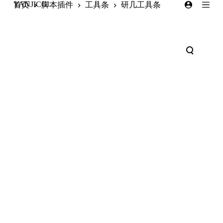
YANJICG
首页
脚本插件
工具条
研几工具条
跳
过
内
容