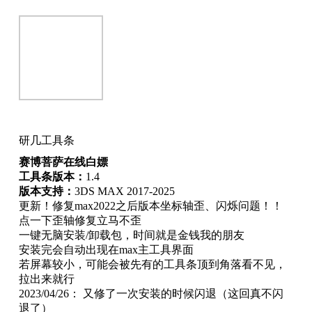
研几工具条
赛博菩萨在线白嫖
工具条版本：
1.4
版本支持：
3DS MAX 2017-2025
更新！修复max2022之后版本坐标轴歪、闪烁问题！！
点一下歪轴修复立马不歪
一键无脑安装/卸载包，时间就是金钱我的朋友
安装完会自动出现在max主工具界面
若屏幕较小，可能会被先有的工具条顶到角落看不见，
拉出来就行
2023/04/26： 又修了一次安装的时候闪退（这回真不闪
退了）