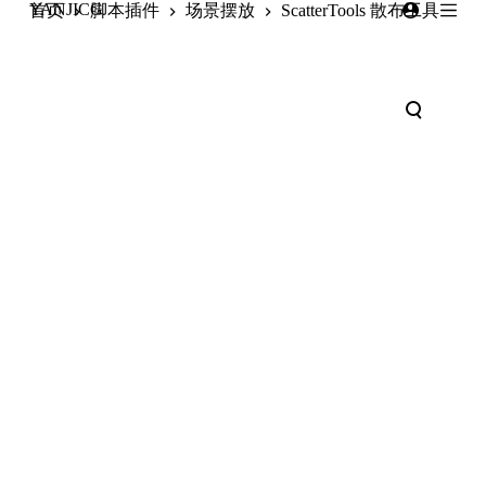
YANJICG
首页
脚本插件
场景摆放
ScatterTools 散布工具
跳
过
内
容