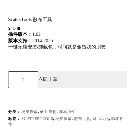
ScatterTools 散布工具
¥
1.00
插件版本：
1.02
版本支持：
2014-2025
一键无脑安装/卸载包，时间就是金钱我的朋友
ScatterTools
散
立即上车
布
工
具
数
量
分类：
场景摆放
,
研几汉化
,
脚本插件
标签：
SCATTERTOOLS
,
场景摆放
,
散布工具
,
研几汉化
,
脚本插
件