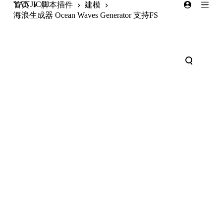
YANJICG
首页
脚本插件
建模
跳
海浪生成器 Ocean Waves Generator 支持FS
过
内
容