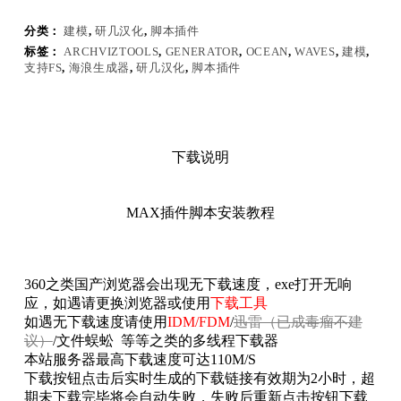
Ocean
Waves
分类：
建模
,
研几汉化
,
脚本插件
Generator
支
标签：
ARCHVIZTOOLS
,
GENERATOR
,
OCEAN
,
WAVES
,
建模
,
持
支持FS
,
海浪生成器
,
研几汉化
,
脚本插件
FS
数
量
下载说明
MAX插件脚本安装教程
360之类国产浏览器会出现无下载速度，exe打开无响
应，如遇请更换浏览器或使用
下载工具
如遇无下载速度请使用
IDM/FDM
/
迅雷（已成毒瘤不建
议）
/文件蜈蚣 等等之类的多线程下载器
本站服务器最高下载速度可达110M/S
下载按钮点击后实时生成的下载链接有效期为2小时，超
期未下载完毕将会自动失败，失败后重新点击按钮下载