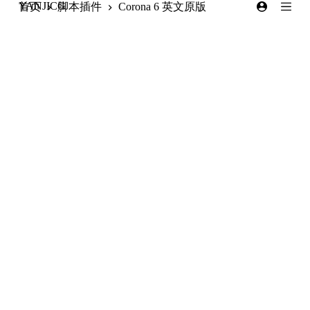
YANJICG
首页
脚本插件
Corona 6 英文原版
跳
过
内
容