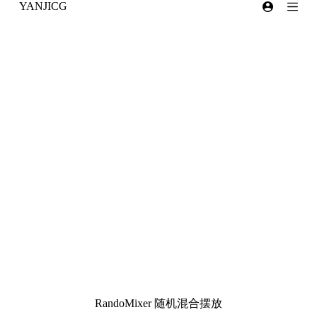
YANJICG
跳
过
内
容
RandoMixer 随机混合摆放