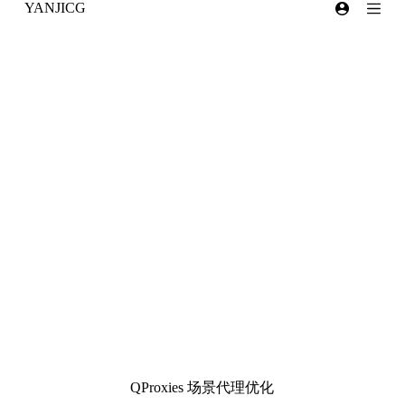
YANJICG
跳
过
内
容
QProxies 场景代理优化