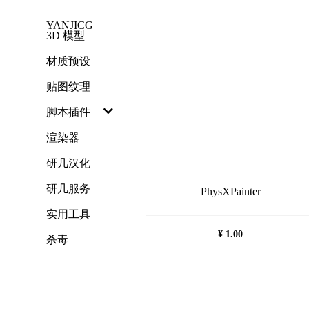
跳
YANJICG
过
3D 模型
内
容
材质预设
贴图纹理
脚本插件
渲染器
研几汉化
研几服务
PhysXPainter
实用工具
¥
1.00
杀毒