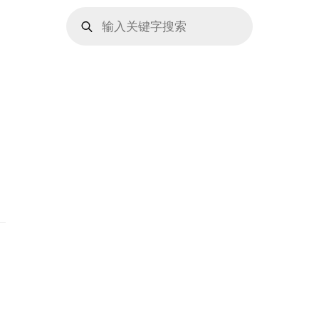
Products
search