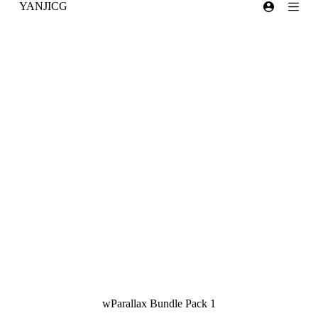
YANJICG
跳
过
内
容
wParallax Bundle Pack 1