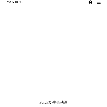
YANJICG
跳
过
内
容
PolyFX 生长动画