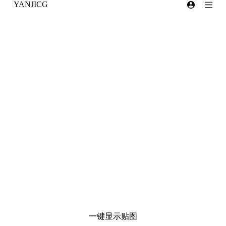
YANJICG
跳
过
内
容
一键显示贴图