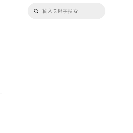
Products
search