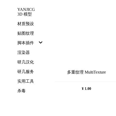
跳
YANJICG
过
3D 模型
内
容
材质预设
贴图纹理
脚本插件
渲染器
研几汉化
研几服务
多重纹理 MultiTexture
实用工具
¥
1.00
杀毒