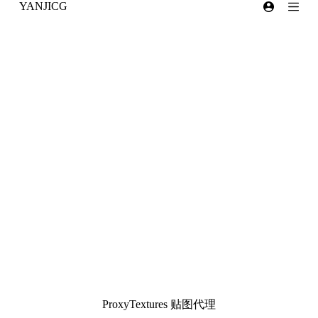
YANJICG
跳
过
内
容
ProxyTextures 贴图代理