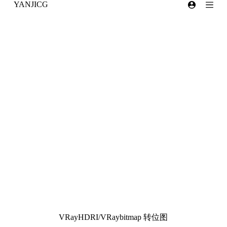
YANJICG
跳
过
内
容
VRayHDRI/VRaybitmap 转位图