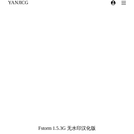
YANJICG
跳
过
内
容
Fstorm 1.5.3G 无水印汉化版