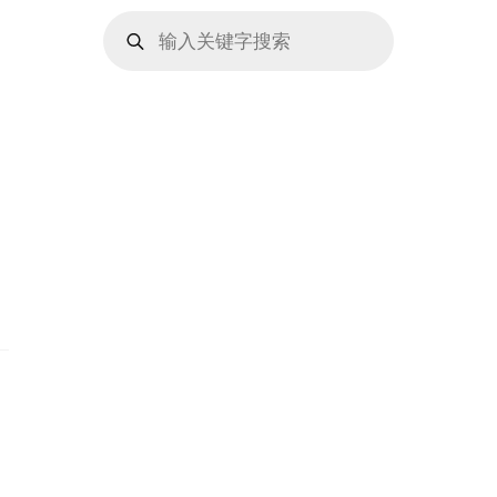
Products
search