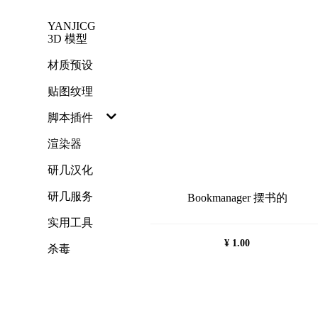
跳
YANJICG
过
3D 模型
内
容
材质预设
贴图纹理
脚本插件
渲染器
研几汉化
研几服务
Bookmanager 摆书的
实用工具
¥
1.00
杀毒