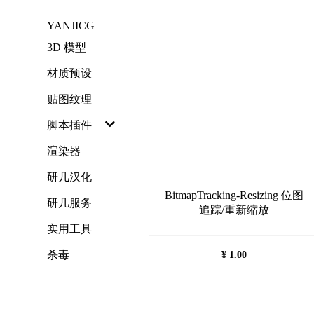
跳
YANJICG
过
内
3D 模型
容
材质预设
贴图纹理
脚本插件
渲染器
研几汉化
BitmapTracking-Resizing 位图
研几服务
追踪/重新缩放
实用工具
杀毒
¥
1.00