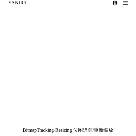
YANJICG
跳
过
内
容
BitmapTracking-Resizing 位图追踪/重新缩放