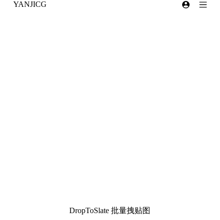
YANJICG
跳
过
内
容
DropToSlate 批量拽贴图