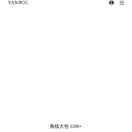
YANJICG
跳
过
内
容
角线大包 1200+